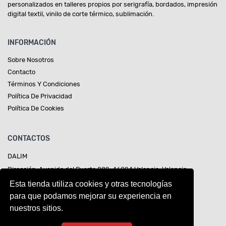
personalizados en talleres propios por serigrafía, bordados, impresión
digital textil, vinilo de corte térmico, sublimación.
INFORMACIÓN
Sobre Nosotros
Contacto
Términos Y Condiciones
Política De Privacidad
Política De Cookies
CONTACTOS
DALIM
Dirección: Avenida del Puerto 282, 46024 Valencia, Valencia
Teléfono:
642959304
Esta tienda utiliza cookies y otras tecnologías
Móvil:
642959304
para que podamos mejorar su experiencia en
nuestros sitios.
Email:
contacto@dalim.es