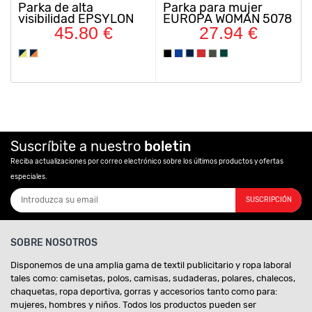
Parka de alta
Parka para mujer
Cha
visibilidad EPSYLON
EUROPA WOMAN 5078
de 
9304
AL
45.80 €
27.94 €
Suscríbite a nuestro
boletin
Reciba actualizaciones por correo electrónico sobre los últimos productos y ofertas
especiales.
SUSCRIPCIÓN
SOBRE NOSOTROS
Disponemos de una amplia gama de textil publicitario y ropa laboral
tales como: camisetas, polos, camisas, sudaderas, polares, chalecos,
chaquetas, ropa deportiva, gorras y accesorios tanto como para:
mujeres, hombres y niños. Todos los productos pueden ser