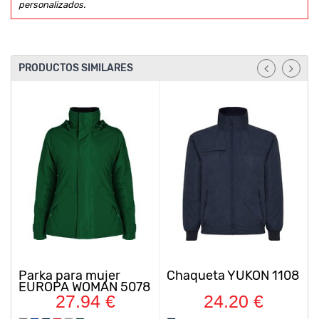
personalizados.
PRODUCTOS SIMILARES
a para mujer
Chaqueta YUKON 1108
Pantalón
OPA WOMAN 5078
multibolsi
visibili
27.94 €
24.20 €
2